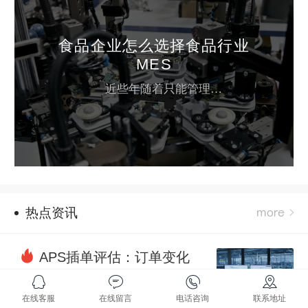
食品企业怎么选择食品行业
MES
近些年随着只能管理的日益盛行，食品行业MES随之成为热议话题之一，越来越多的食品企业都想寻找到一款合适自己企业经营模式和管理方式的MES系统，但是如何在众多厂商中选择呢?也成为广大企业客户所面临的难题，本文接下来将给出专业的选择方法。 ...
热点资讯
APS插单评估：订单变化
频繁时如何稳住交期
在线客服
在线留言
电话咨询
联系地址
一、插单是很多制造企业的常态在实